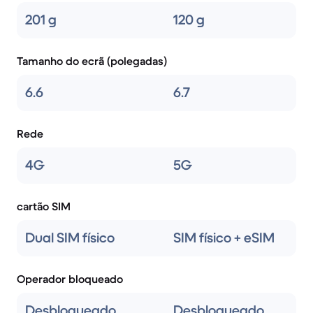
201 g
120 g
Tamanho do ecrã (polegadas)
6.6
6.7
Rede
4G
5G
cartão SIM
Dual SIM físico
SIM físico + eSIM
Operador bloqueado
Desbloqueado
Desbloqueado