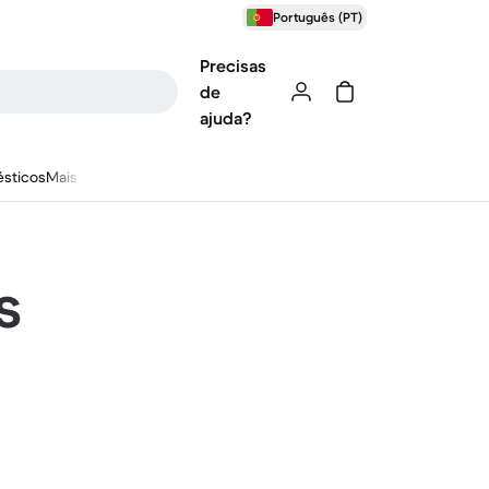
Português (PT)
Precisas
de
ajuda?
sticos
Mais
s