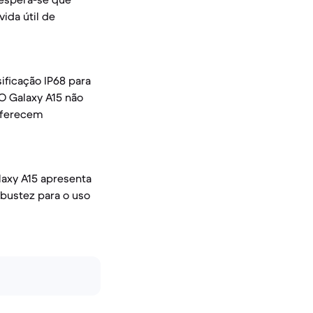
ida útil de
ificação IP68 para
O Galaxy A15 não
 oferecem
laxy A15 apresenta
bustez para o uso