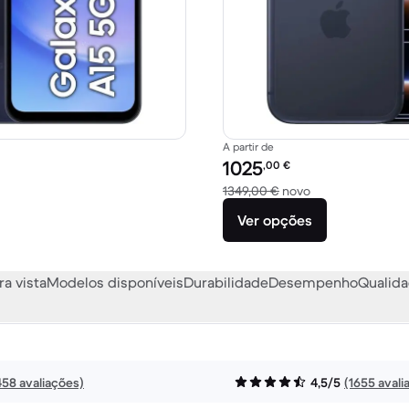
A partir de
Preço recondicionado:
1025
,00
€
65,32 € novo
Versus 1349,00 €
1349,00 €
novo
Ver opções
ra vista
Modelos disponíveis
Durabilidade
Desempenho
Qualida
458 avaliações)
4,5/5
(1655 avali