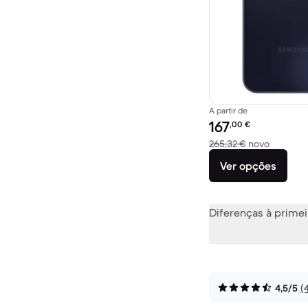
A partir de
Preço recondicionado:
167
,00
€
Versus 2
265,32 €
novo
Ver opções
Diferenças à primei
4,5/5
(