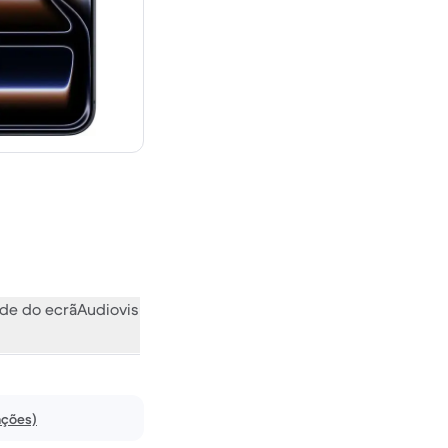
 novo
de do ecrã
Audiovisual
Vários
O que a comunidade pensa
ações)