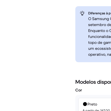
Diferenças à p
O Samsung G
setembro de
Enquanto o 
funcionalida
topo de gam
um ecossiste
operativo, n
Modelos dispo
Cor
Preto
A partir de: 167.00