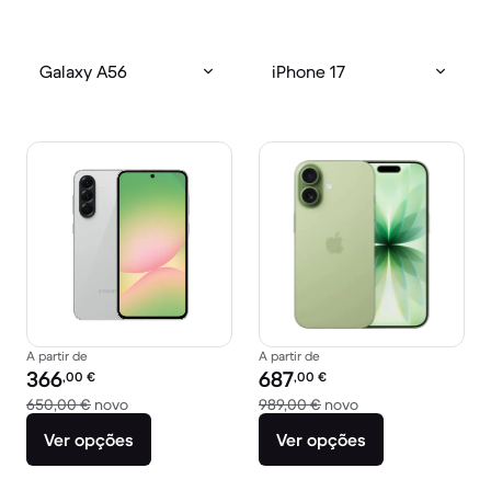
Galaxy A56
iPhone 17
A partir de
A partir de
Preço recondicionado:
Preço recondicionado:
366
687
,00
€
,00
€
Versus 650,00 € novo
Versus 989,00 € n
650,00 €
novo
989,00 €
novo
Ver opções
Ver opções