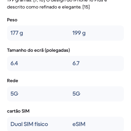
descrito como refinado e elegante. [15]
Peso
177 g
199 g
Tamanho do ecrã (polegadas)
6.4
6.7
Rede
5G
5G
cartão SIM
Dual SIM físico
eSIM