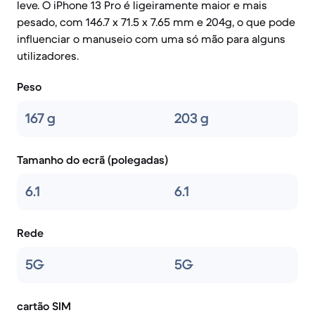
leve. O iPhone 13 Pro é ligeiramente maior e mais
pesado, com 146.7 x 71.5 x 7.65 mm e 204g, o que pode
influenciar o manuseio com uma só mão para alguns
utilizadores.
Peso
167 g
203 g
Tamanho do ecrã (polegadas)
6.1
6.1
Rede
5G
5G
cartão SIM