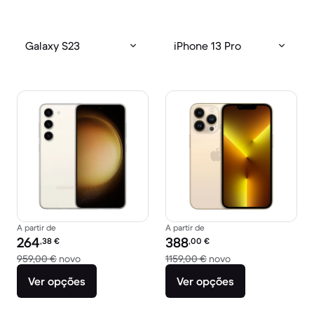
Galaxy S23
iPhone 13 Pro
A partir de
A partir de
Preço recondicionado:
Preço recondicionado:
264
388
,38
€
,00
€
Versus 959,00 € novo
Versus 1159,00 € n
959,00 €
novo
1159,00 €
novo
Ver opções
Ver opções