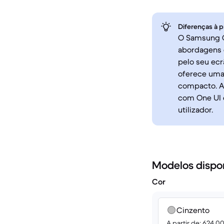
Diferenças à p
O Samsung G
abordagens d
pelo seu ecr
oferece uma
compacto. A
com One UI e
utilizador.
Modelos dispo
Cor
Cinzento
A partir de: 624.0