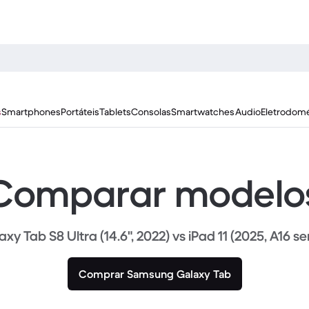
s
Smartphones
Portáteis
Tablets
Consolas
Smartwatches
Audio
Eletrodomé
Comparar modelo
xy Tab S8 Ultra (14.6", 2022) vs iPad 11 (2025, A16 se
Comprar Samsung Galaxy Tab