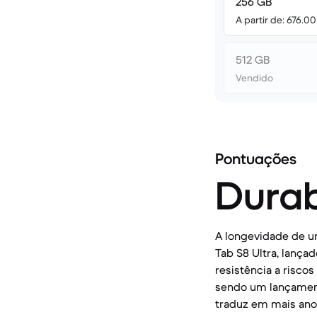
256 GB
A partir de: 676.0
512 GB
Vendido
Pontuações
Durab
A longevidade de um
Tab S8 Ultra, lanç
resistência a risco
sendo um lançament
traduz em mais anos