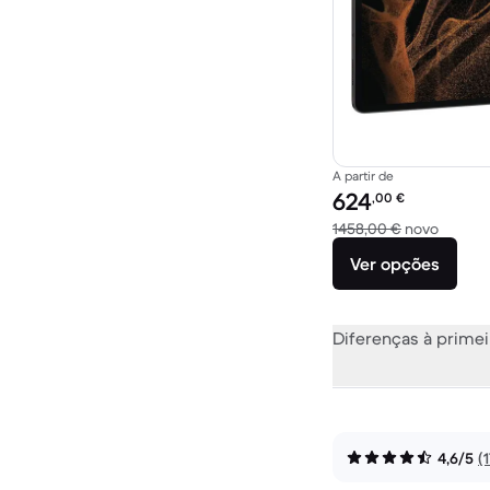
A partir de
Preço recondicionado:
624
,00
€
Versus 
1458,00 €
novo
Ver opções
Diferenças à primei
4,6/5
(