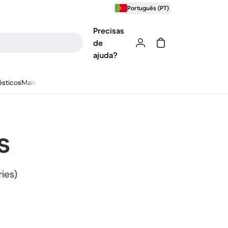
Português (PT)
Precisas
de
ajuda?
sticos
Mais
s
ries)