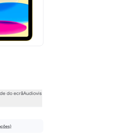
ovo
de do ecrã
Audiovisual
Vários
O que a comunidade pensa
ações)