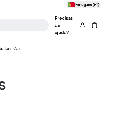
Português (PT)
Precisas
de
ajuda?
sticos
Mais
s