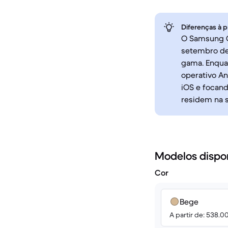
Diferenças à p
O Samsung Ga
setembro de
gama. Enquan
operativo An
iOS e focan
residem na s
Modelos dispo
Cor
Bege
A partir de: 538.0