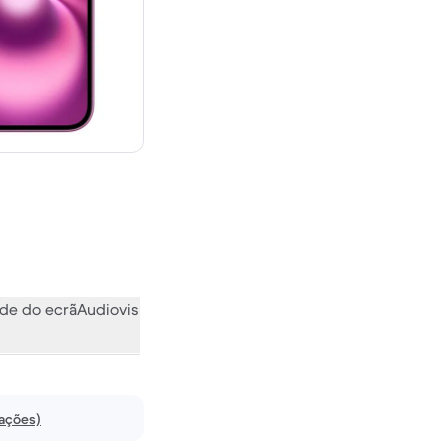
novo
de do ecrã
Audiovisual
Vários
O que a comunidade pensa
iações)