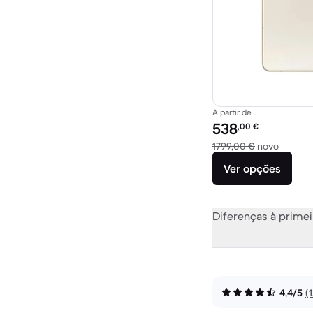
A partir de
Preço recondicionado:
538
,00
€
Versus 
1799,00 €
novo
Ver opções
Diferenças à primei
4,4/5
(