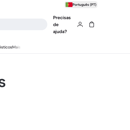
Português (PT)
Precisas
de
ajuda?
sticos
Mais
s