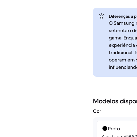
Diferenças à p
O Samsung Ga
setembro de
gama. Enqua
experiência
tradicional
operam em si
influenciand
Modelos dispo
Cor
Preto
A partir de: 658.8