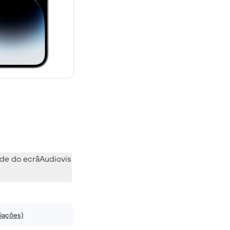
 novo
de do ecrã
Audiovisual
Vários
O que a comunidade pensa
liações)