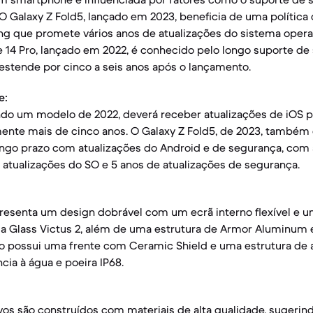
. O Galaxy Z Fold5, lançado em 2023, beneficia de uma política
g que promete vários anos de atualizações do sistema opera
 14 Pro, lançado em 2022, é conhecido pelo longo suporte de
estende por cinco a seis anos após o lançamento.
e:
endo um modelo de 2022, deverá receber atualizações de iOS 
mente mais de cinco anos. O Galaxy Z Fold5, de 2023, também
go prazo com atualizações do Android e de segurança, com
atualizações do SO e 5 anos de atualizações de segurança.
resenta um design dobrável com um ecrã interno flexível e u
la Glass Victus 2, além de uma estrutura de Armor Aluminum e
ro possui uma frente com Ceramic Shield e uma estrutura de a
cia à água e poeira IP68.
os são construídos com materiais de alta qualidade, sugerind