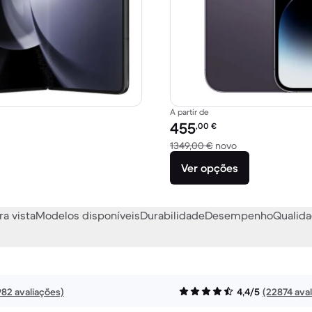
A partir de
Preço recondicionado:
455
,00
€
1799,00 € novo
Versus 1349,00 €
1349,00 €
novo
Ver opções
ra vista
Modelos disponíveis
Durabilidade
Desempenho
Qualida
982 avaliações)
4,4/5
(22874 ava