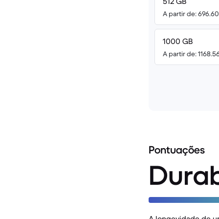
512 GB
A partir de: 696.6
1000 GB
A partir de: 1168.5
Pontuações
Durab
A longevidade de u