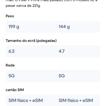
pesar cerca de 221g.
Peso
199 g
144 g
Tamanho do ecrã (polegadas)
6.3
4.7
Rede
5G
5G
cartão SIM
SIM físico + eSIM
SIM físico + eSIM