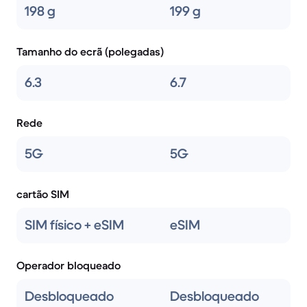
198 g
199 g
Tamanho do ecrã (polegadas)
6.3
6.7
Rede
5G
5G
cartão SIM
SIM físico + eSIM
eSIM
Operador bloqueado
Desbloqueado
Desbloqueado