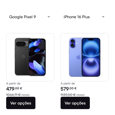
Google Pixel 9
iPhone 16 Plus
A partir de
A partir de
Preço recondicionado:
Preço recondicionado:
479
579
,00
€
,00
€
Versus 1066,71 € novo
Versus 1139,00 € n
1066,71 €
novo
1139,00 €
novo
Ver opções
Ver opções