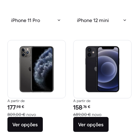
iPhone 11 Pro
iPhone 12 mini
A partir de
A partir de
Preço recondicionado:
Preço recondicionado:
177
158
,98
€
,76
€
Versus 809,00 € novo
Versus 689,00 € n
809,00 €
novo
689,00 €
novo
Ver opções
Ver opções