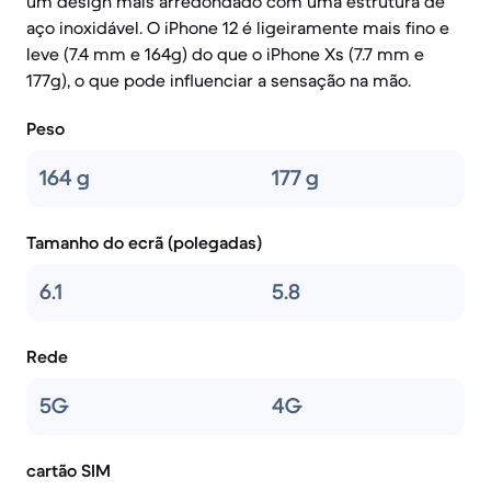
um design mais arredondado com uma estrutura de
aço inoxidável. O iPhone 12 é ligeiramente mais fino e
leve (7.4 mm e 164g) do que o iPhone Xs (7.7 mm e
177g), o que pode influenciar a sensação na mão.
Peso
164 g
177 g
Tamanho do ecrã (polegadas)
6.1
5.8
Rede
5G
4G
cartão SIM