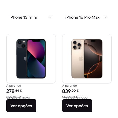
iPhone 13 mini
iPhone 16 Pro Max
A partir de
A partir de
Preço recondicionado:
Preço recondicionado:
278
839
,64
€
,00
€
Versus 829,00 € novo
Versus 1499,00 € 
829,00 €
novo
1499,00 €
novo
Ver opções
Ver opções