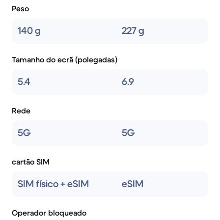
Peso
140 g
227 g
Tamanho do ecrã (polegadas)
5.4
6.9
Rede
5G
5G
cartão SIM
SIM físico + eSIM
eSIM
Operador bloqueado