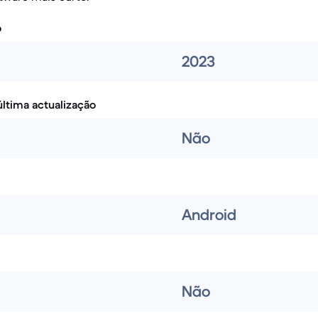
o
2023
ltima actualização
Não
Android
Não