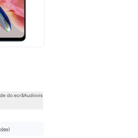
novo
de do ecrã
Audiovisual
Vários
O que a comunidade pensa
ções)