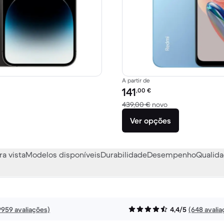
A partir de
Preço recondicionado:
141
,00
€
1499,00 € novo
Versus 439,00 € 
439,00 €
novo
Ver opções
ra vista
Modelos disponíveis
Durabilidade
Desempenho
Qualida
9959 avaliações)
4,4/5
(648 avalia