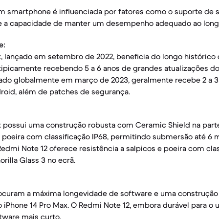
m smartphone é influenciada por fatores como o suporte de s
a e a capacidade de manter um desempenho adequado ao lon
e:
, lançado em setembro de 2022, beneficia do longo histórico 
tipicamente recebendo 5 a 6 anos de grandes atualizações do
çado globalmente em março de 2023, geralmente recebe 2 a 
droid, além de patches de segurança.
x possui uma construção robusta com Ceramic Shield na parte
e poeira com classificação IP68, permitindo submersão até 6 
edmi Note 12 oferece resistência a salpicos e poeira com clas
rilla Glass 3 no ecrã.
rocuram a máxima longevidade de software e uma construção 
iPhone 14 Pro Max. O Redmi Note 12, embora durável para o us
ftware mais curto.