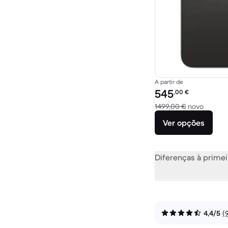
A partir de
Preço recondicionado:
545
,00
€
Versus 
1499,00 €
novo
Ver opções
Diferenças à primei
4,4/5
(