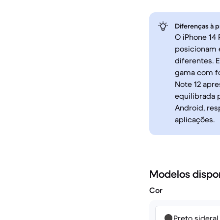
Diferenças à p
O iPhone 14 
posicionam 
diferentes. 
gama com fo
Note 12 apr
equilibrada 
Android, res
aplicações.
Modelos dispo
Cor
Preto sideral