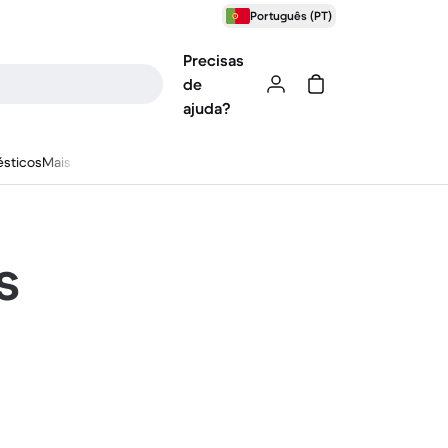
Português (PT)
Precisas
de
ajuda?
sticos
Mais
s