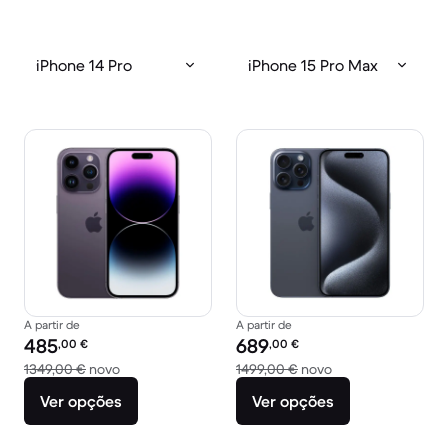
iPhone 14 Pro
iPhone 15 Pro Max
A partir de
A partir de
Preço recondicionado:
Preço recondicionado:
485
689
,00
€
,00
€
Versus 1349,00 € novo
Versus 1499,00 € 
1349,00 €
novo
1499,00 €
novo
Ver opções
Ver opções