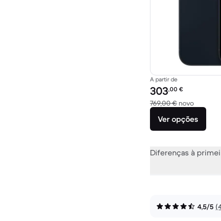
A partir de
Preço recondicionado:
303
,00
€
Versus 7
769,00 €
novo
Ver opções
Diferenças à primei
4,5/5
(