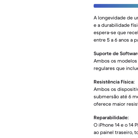
A longevidade de um
e a durabilidade fí
espera-se que rece
entre 5 a 6 anos a p
Suporte de Softwar
Ambos os modelos b
regulares que inclu
Resistência Física:
Ambos os dispositiv
submersão até 6 met
oferece maior resis
Reparabilidade:
O iPhone 14 e o 14 
ao painel traseiro,