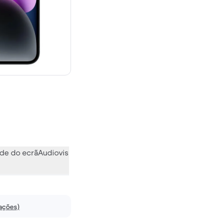
novo
de do ecrã
Audiovisual
Vários
O que a comunidade pensa
iações)