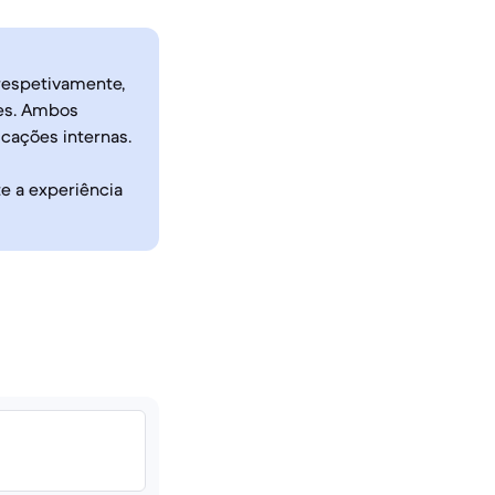
 respetivamente,
nes. Ambos
cações internas.
e a experiência