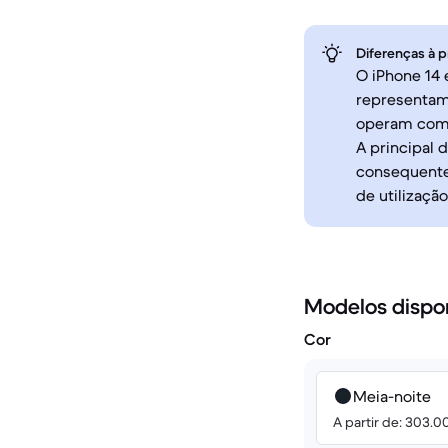
Diferenças à p
O iPhone 14 
representam
operam com o
A principal 
consequentem
de utilização
Modelos dispo
Cor
Meia-noite
A partir de: 303.0