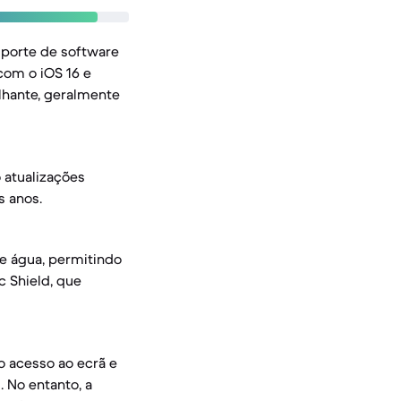
uporte de software
 com o iOS 16 e
lhante, geralmente
 atualizações
s anos.
 e água, permitindo
c Shield, que
o acesso ao ecrã e
. No entanto, a