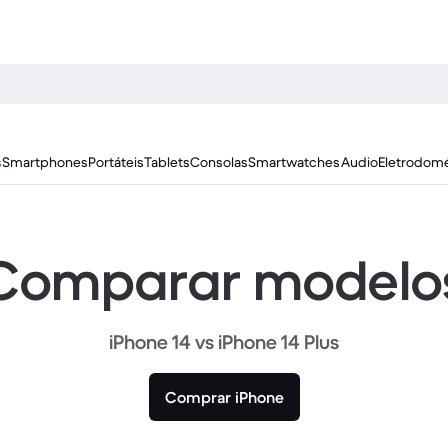
s
Smartphones
Portáteis
Tablets
Consolas
Smartwatches
Audio
Eletrodomé
Comparar modelo
iPhone 14 vs iPhone 14 Plus
Comprar iPhone