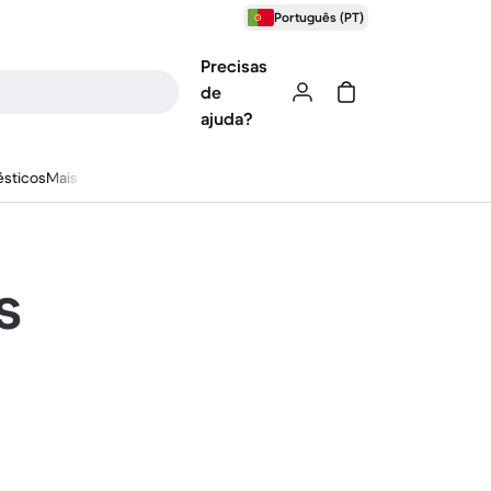
Português (PT)
Precisas
de
ajuda?
sticos
Mais
s