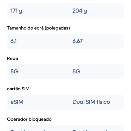
171 g
204 g
Tamanho do ecrã (polegadas)
6.1
6.67
Rede
5G
5G
cartão SIM
eSIM
Dual SIM físico
Operador bloqueado