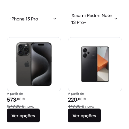
Xiaomi Redmi Note
iPhone 15 Pro
13 Pro+
A partir de
A partir de
Preço recondicionado:
Preço recondicionado:
573
220
,00
€
,00
€
Versus 1249,00 € novo
Versus 449,00 € n
1249,00 €
novo
449,00 €
novo
Ver opções
Ver opções