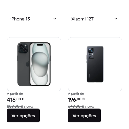
iPhone 15
Xiaomi 12T
A partir de
A partir de
Preço recondicionado:
Preço recondicionado:
416
196
,00
€
,00
€
Versus 889,00 € novo
Versus 649,00 € n
889,00 €
novo
649,00 €
novo
Ver opções
Ver opções