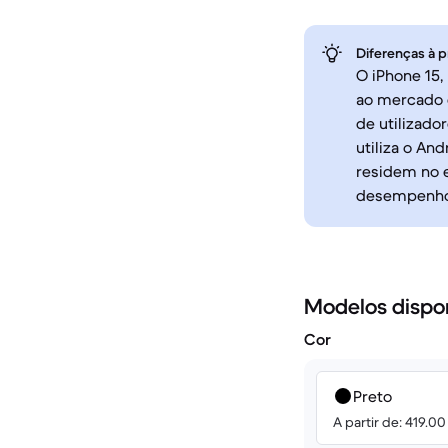
Diferenças à p
O iPhone 15,
ao mercado 
de utilizado
utiliza o An
residem no 
desempenho 
Modelos dispo
Cor
Preto
A partir de: 419.0