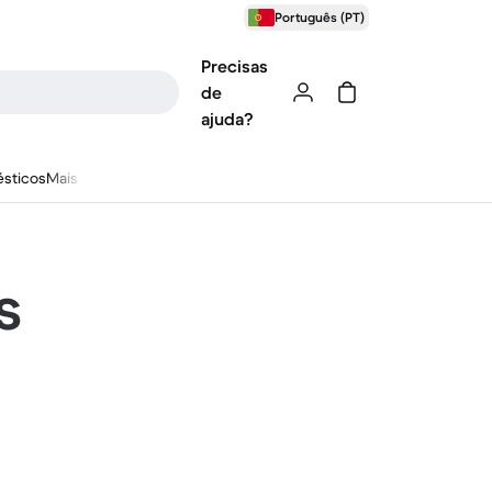
Português (PT)
Precisas
de
ajuda?
sticos
Mais
s