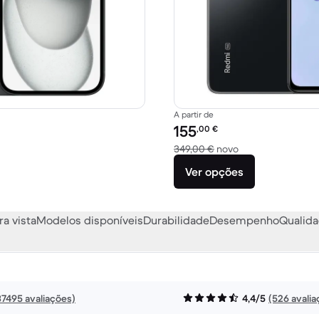
A partir de
Preço recondicionado:
155
,00
€
889,00 € novo
Versus 349,00 € 
349,00 €
novo
Ver opções
ra vista
Modelos disponíveis
Durabilidade
Desempenho
Qualida
37495 avaliações)
4,4/5
(526 avalia