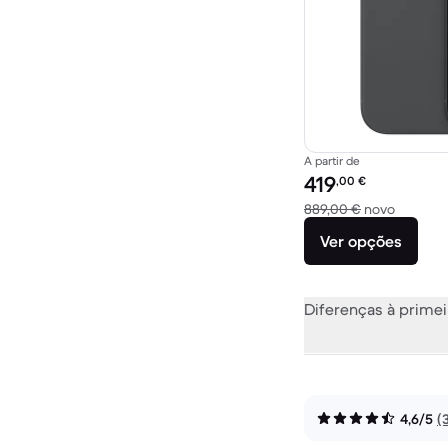
A partir de
Preço recondicionado:
419
,00
€
Versus 
889,00 €
novo
Ver opções
Diferenças à primei
4,6/5
(