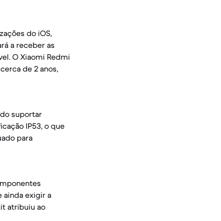
izações do iOS,
ará a receber as
vel. O Xiaomi Redmi
cerca de 2 anos,
ndo suportar
icação IP53, o que
uado para
componentes
 ainda exigir a
t atribuiu ao