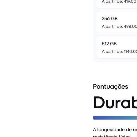
A partir de: 419.0
256 GB
A partir de: 498.0
512 GB
A partir de: 1140.
Pontuações
Durab
A longevidade de u
resistência física.