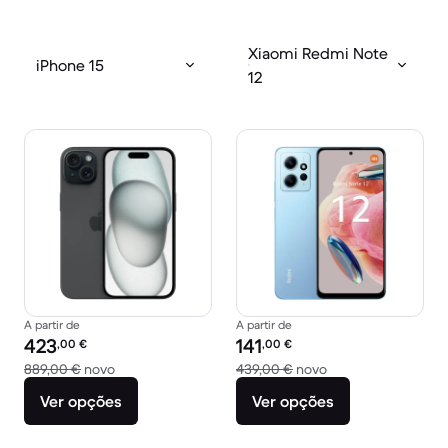
Xiaomi Redmi Note
iPhone 15
12
A partir de
A partir de
Preço recondicionado:
Preço recondicionado:
423
141
,00
€
,00
€
Versus 889,00 € novo
Versus 439,00 € n
889,00 €
novo
439,00 €
novo
Ver opções
Ver opções