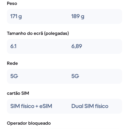
Peso
171 g
189 g
Tamanho do ecrã (polegadas)
6.1
6,89
Rede
5G
5G
cartão SIM
SIM físico + eSIM
Dual SIM físico
Operador bloqueado