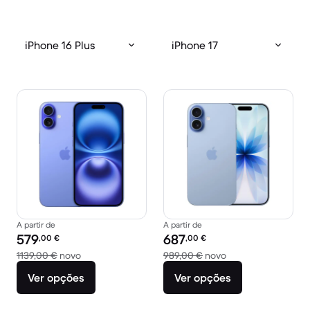
iPhone 16 Plus
iPhone 17
A partir de
A partir de
Preço recondicionado:
Preço recondicionado:
579
687
,00
€
,00
€
Versus 1139,00 € novo
Versus 989,00 € n
1139,00 €
novo
989,00 €
novo
Ver opções
Ver opções