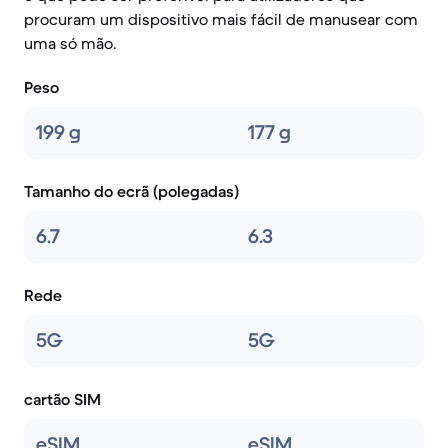
procuram um dispositivo mais fácil de manusear com
uma só mão.
Peso
199 g
177 g
Tamanho do ecrã (polegadas)
6.7
6.3
Rede
5G
5G
cartão SIM
eSIM
eSIM