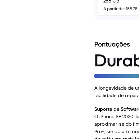
256 GB
A partir de: 155.78
Pontuações
Durab
A longevidade de u
facilidade de repar
Suporte de Softwar
O iPhone SE 2020, l
aproximar-se do fi
Pro+, sendo um mode
de software mais lo