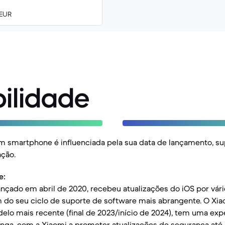
 EUR
ilidade
m smartphone é influenciada pela sua data de lançamento, su
ação.
e:
ançado em abril de 2020, recebeu atualizações do iOS por vári
m do seu ciclo de suporte de software mais abrangente. O Xi
lo mais recente (final de 2023/início de 2024), tem uma expec
nga, com a Xiaomi a prometer atualizações de segurança até 