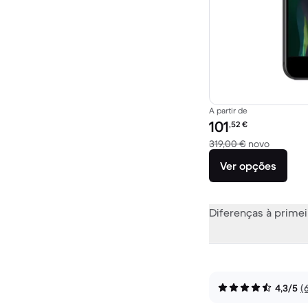
A partir de
Preço recondicionado:
101
,52
€
Versus 3
319,00 €
novo
Ver opções
Diferenças à primei
4,3/5
(