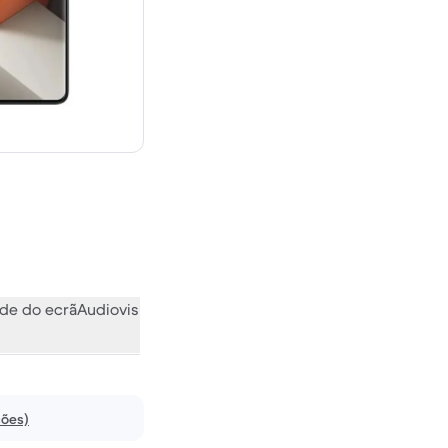
novo
de do ecrã
Audiovisual
Vários
O que a comunidade pensa
ções)