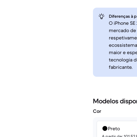
Diferenças à p
O iPhone SE
mercado de s
respetivame
ecossistema
maior e espe
tecnologia d
fabricante.
Modelos dispo
Cor
Preto
A partir de: 101.52