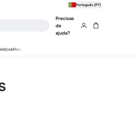
Português (PT)
Precisas
de
ajuda?
sticos
Mais
s