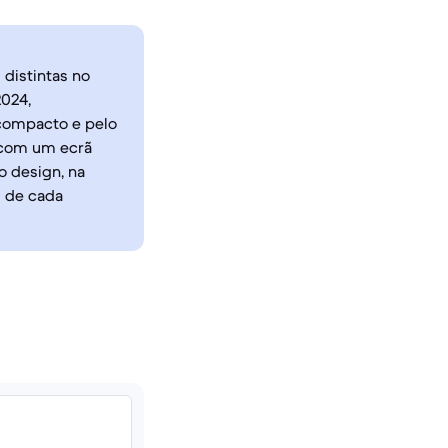
distintas no
2024,
 compacto e pelo
 com um ecrã
o design, na
s de cada