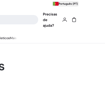
Português (PT)
Precisas
de
ajuda?
sticos
Mais
s