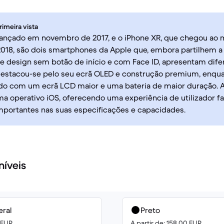
rimeira vista
 lançado em novembro de 2017, e o iPhone XR, que chegou ao
2018, são dois smartphones da Apple que, embora partilhem
 design sem botão de início e com Face ID, apresentam difer
destacou-se pelo seu ecrã OLED e construção premium, enqua
zido com um ecrã LCD maior e uma bateria de maior duração
a operativo iOS, oferecendo uma experiência de utilizador f
mportantes nas suas especificações e capacidades.
níveis
eral
Preto
0 EUR
A partir de: 158.00 EUR