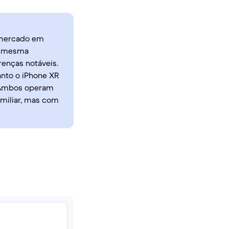
 mercado em
 a mesma
enças notáveis.
nto o iPhone XR
. Ambos operam
amiliar, mas com