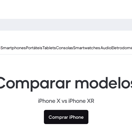
s
Smartphones
Portáteis
Tablets
Consolas
Smartwatches
Audio
Eletrodomé
Comparar modelo
iPhone X vs iPhone XR
Comprar iPhone