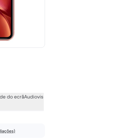
novo
de do ecrã
Audiovisual
Vários
O que a comunidade pensa
liações)