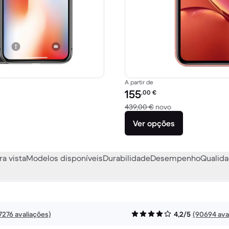
A partir de
Preço recondicionado:
155
,00
€
439,00 € novo
Versus 439,00 € 
439,00 €
novo
Ver opções
ra vista
Modelos disponíveis
Durabilidade
Desempenho
Qualida
7276 avaliações)
4,2/5
(90694 ava