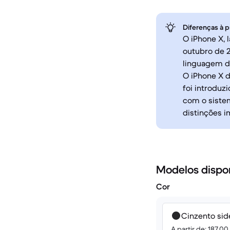
Diferenças à p
O iPhone X,
outubro de 
linguagem de
O iPhone X 
foi introdu
com o sistem
distinções i
Modelos dispo
Cor
Cinzento sid
A partir de: 187.0