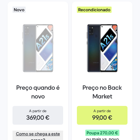
Novo
Recondicionado
Preço quando é
Preço no Back
novo
Market
A partir de
A partir de
369,00 €
99,00 €
Poupa 270,00 €
Como se chega a este
ou mais vs. novo