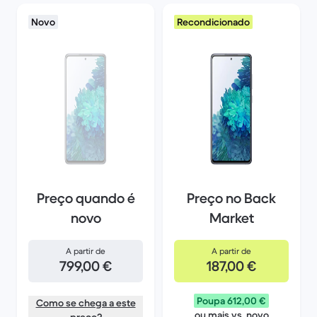
Novo
Recondicionado
Preço quando é
Preço no Back
novo
Market
A partir de
A partir de
799,00 €
187,00 €
Poupa 612,00 €
Como se chega a este
ou mais vs. novo