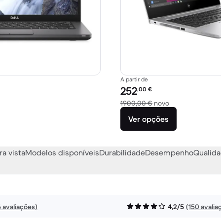
A partir de
Preço recondicionado:
252
,00
€
29,90 € novo
Versus 1900,00 
1900,00 €
novo
Ver opções
ra vista
Modelos disponíveis
Durabilidade
Desempenho
Qualida
6 avaliações)
4,2/5
(150 avalia