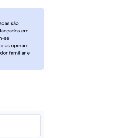
adas são
 lançados em
m-se
delos operam
or familiar e