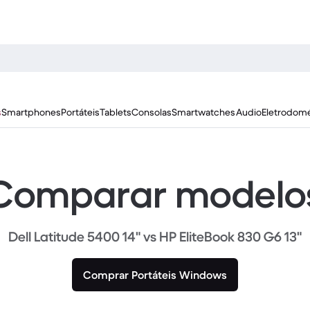
s
Smartphones
Portáteis
Tablets
Consolas
Smartwatches
Audio
Eletrodomé
Comparar modelo
Dell Latitude 5400 14" vs HP EliteBook 830 G6 13"
Comprar Portáteis Windows