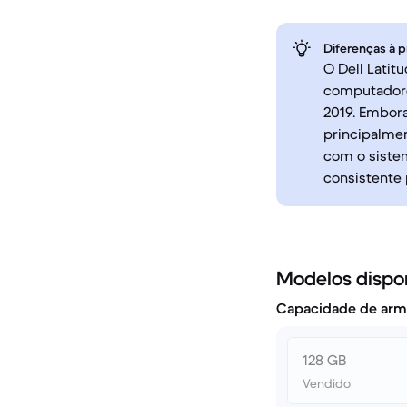
Diferenças à p
O Dell Latit
computadore
2019. Embor
principalme
com o sistem
consistente 
Modelos dispo
Capacidade de arm
128 GB
Vendido