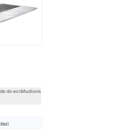
€ novo
de do ecrã
Audiovisual
Vários
O que a comunidade pensa
ções)