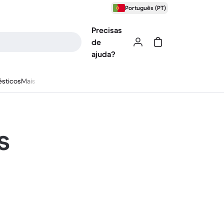
Português (PT)
Precisas
de
ajuda?
sticos
Mais
s