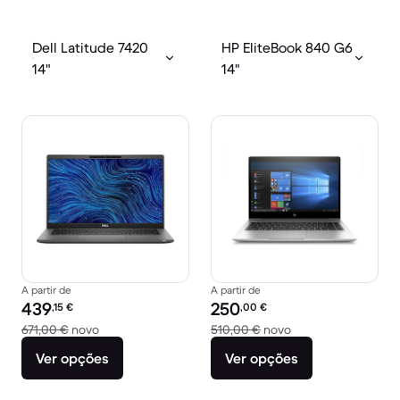
Dell Latitude 7420
HP EliteBook 840 G6
14"
14"
A partir de
A partir de
Preço recondicionado:
Preço recondicionado:
439
250
,15
€
,00
€
Versus 671,00 € novo
Versus 510,00 € no
671,00 €
novo
510,00 €
novo
Ver opções
Ver opções