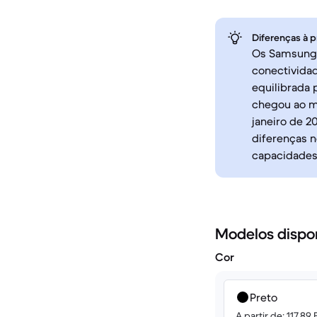
Diferenças à p
Os Samsung 
conectivida
equilibrada 
chegou ao m
janeiro de 
diferenças 
capacidades 
Modelos dispo
Cor
Preto
A partir de: 117.89