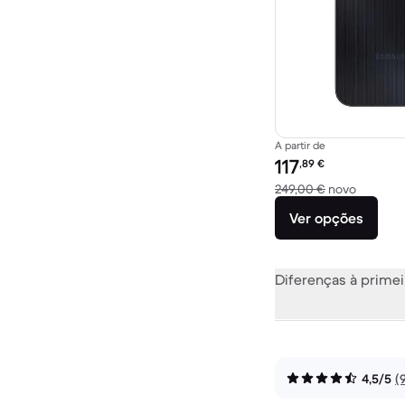
A partir de
Preço recondicionado:
117
,89
€
Versus 2
249,00 €
novo
Ver opções
Diferenças à primei
4,5/5
(