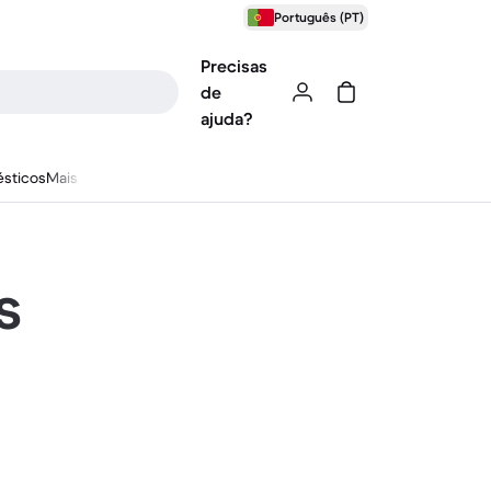
Português (PT)
Precisas
de
ajuda?
sticos
Mais
s