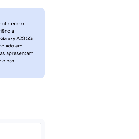
e oferecem
iência
 Galaxy A23 5G
unciado em
mas apresentam
 e nas