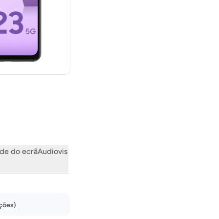
 novo
de do ecrã
Audiovisual
Vários
O que a comunidade pensa
ações)