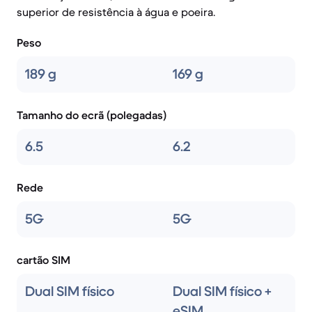
superior de resistência à água e poeira.
Peso
189 g
169 g
Tamanho do ecrã (polegadas)
6.5
6.2
Rede
5G
5G
cartão SIM
Dual SIM físico
Dual SIM físico +
eSIM