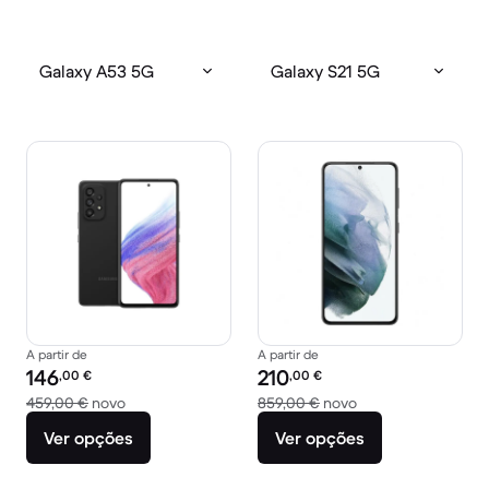
Galaxy A53 5G
Galaxy S21 5G
A partir de
A partir de
Preço recondicionado:
Preço recondicionado:
146
210
,00
€
,00
€
Versus 459,00 € novo
Versus 859,00 € n
459,00 €
novo
859,00 €
novo
Ver opções
Ver opções