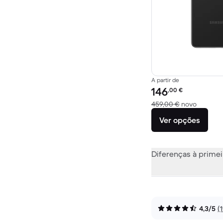
A partir de
Preço recondicionado:
146
,00
€
Versus 
459,00 €
novo
Ver opções
Diferenças à primei
4,3/5
(