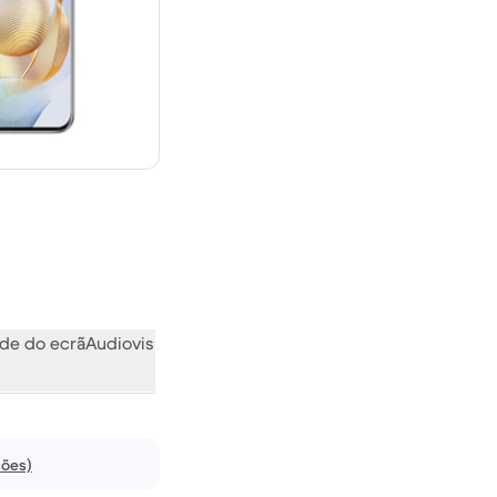
ovo
de do ecrã
Audiovisual
Vários
O que a comunidade pensa
ções)