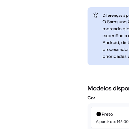
Diferenças à p
O Samsung G
mercado glo
experiência 
Android, di
processador,
prioridades 
Modelos dispo
Cor
Preto
A partir de: 146.0