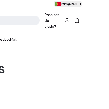
Português (PT)
Precisas
de
ajuda?
sticos
Mais
s