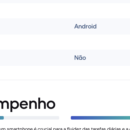
Android
Não
mpenho
 smartphone é crucial para a fluidez das tarefas diárias e a