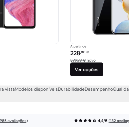
A partir de
Preço recondicionado:
228
,00
€
459,00 € novo
Versus 599,99 € n
599,99 €
novo
Ver opções
ra vista
Modelos disponíveis
Durabilidade
Desempenho
Qualida
1985 avaliações)
4,4/5
(132 avalia