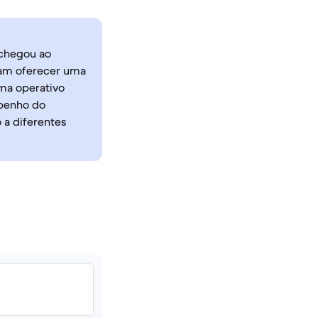
 chegou ao
sam oferecer uma
ema operativo
mpenho do
 a diferentes