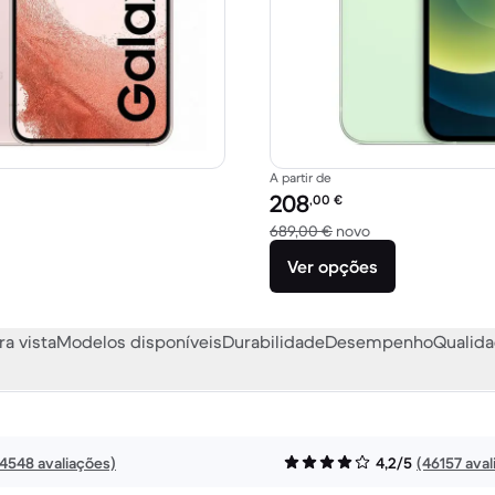
A partir de
Preço recondicionado:
208
,00
€
 1000,00 € novo
Versus 689,00 € 
689,00 €
novo
Ver opções
ra vista
Modelos disponíveis
Durabilidade
Desempenho
Qualida
14548 avaliações)
4,2/5
(46157 aval