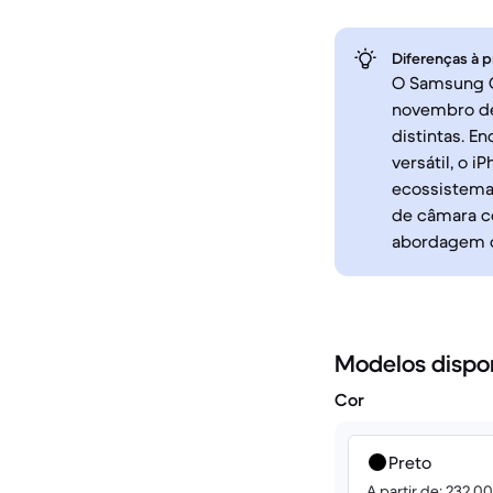
Diferenças à p
O Samsung Ga
novembro de
distintas. E
versátil, o 
ecossistema
de câmara c
abordagem d
Modelos dispo
Cor
Preto
A partir de: 232.0