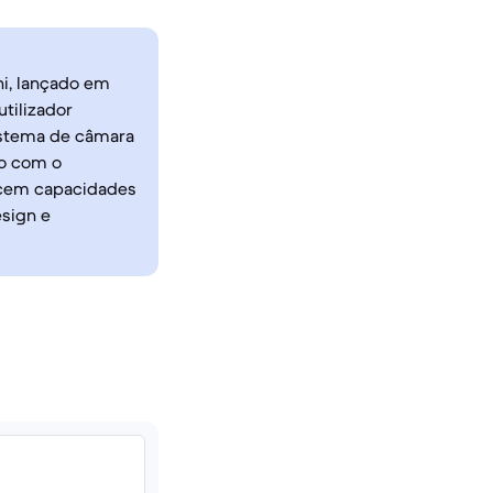
ni, lançado em
tilizador
sistema de câmara
to com o
ecem capacidades
sign e