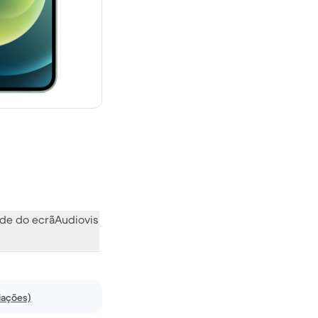
novo
de do ecrã
Audiovisual
Vários
O que a comunidade pensa
iações)