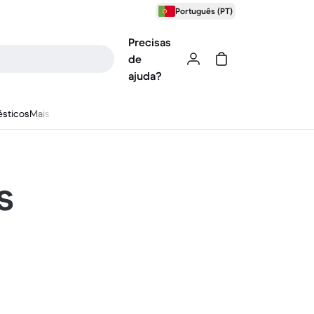
Português (PT)
Precisas
de
ajuda?
sticos
Mais
s