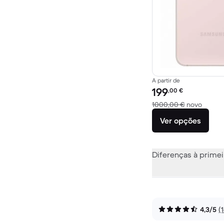
A partir de
Preço recondicionado:
199
,00
€
Versus
1000,00 €
novo
Ver opções
Diferenças à primei
4,3/5
(