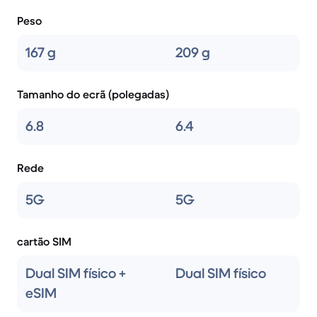
Peso
167 g
209 g
Tamanho do ecrã (polegadas)
6.8
6.4
Rede
5G
5G
cartão SIM
Dual SIM físico +
Dual SIM físico
eSIM