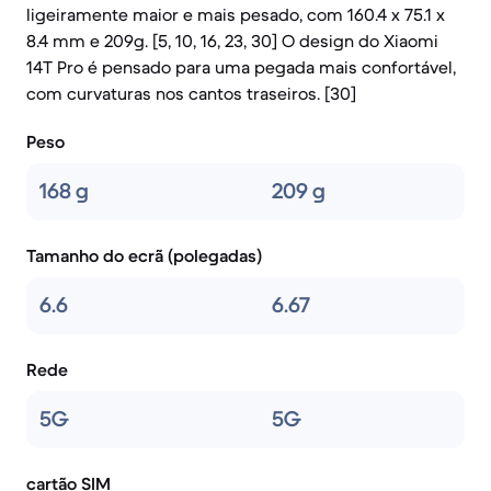
ligeiramente maior e mais pesado, com 160.4 x 75.1 x
8.4 mm e 209g. [5, 10, 16, 23, 30] O design do Xiaomi
14T Pro é pensado para uma pegada mais confortável,
com curvaturas nos cantos traseiros. [30]
Peso
168 g
209 g
Tamanho do ecrã (polegadas)
6.6
6.67
Rede
5G
5G
cartão SIM