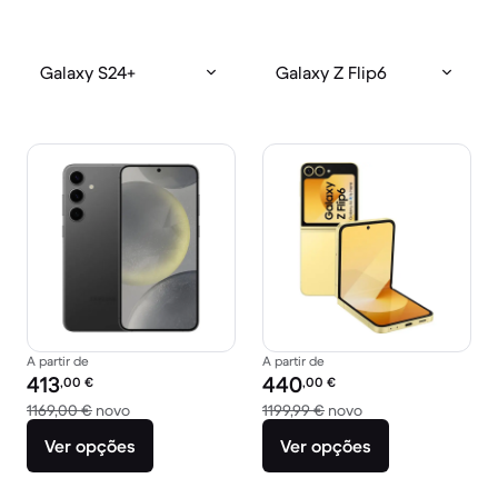
Galaxy S24+
Galaxy Z Flip6
A partir de
A partir de
Preço recondicionado:
Preço recondicionado:
413
440
,00
€
,00
€
Versus 1169,00 € novo
Versus 1199,99 € n
1169,00 €
novo
1199,99 €
novo
Ver opções
Ver opções