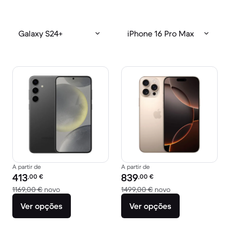
Galaxy S24+
iPhone 16 Pro Max
A partir de
A partir de
Preço recondicionado:
Preço recondicionado:
413
839
,00
€
,00
€
Versus 1169,00 € novo
Versus 1499,00 € 
1169,00 €
novo
1499,00 €
novo
Ver opções
Ver opções