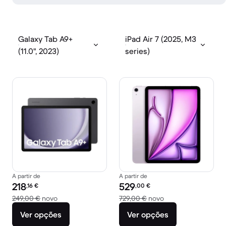
Galaxy Tab A9+
iPad Air 7 (2025, M3
(11.0", 2023)
series)
A partir de
A partir de
Preço recondicionado:
Preço recondicionado:
218
529
,16
€
,00
€
Versus 249,00 € novo
Versus 729,00 € no
249,00 €
novo
729,00 €
novo
Ver opções
Ver opções