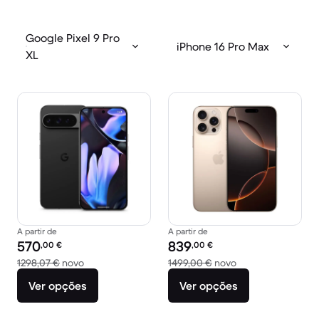
Google Pixel 9 Pro
iPhone 16 Pro Max
XL
A partir de
A partir de
Preço recondicionado:
Preço recondicionado:
570
839
,00
€
,00
€
Versus 1298,07 € novo
Versus 1499,00 € 
1298,07 €
novo
1499,00 €
novo
Ver opções
Ver opções