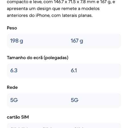
compacto e leve, com 146.7 x 71.5 x 7.8 mm e 167 g, e
apresenta um design que remete a modelos
anteriores do iPhone, com laterais planas.
Peso
198 g
167 g
Tamanho do ecrã (polegadas)
6.3
6.1
Rede
5G
5G
cartão SIM