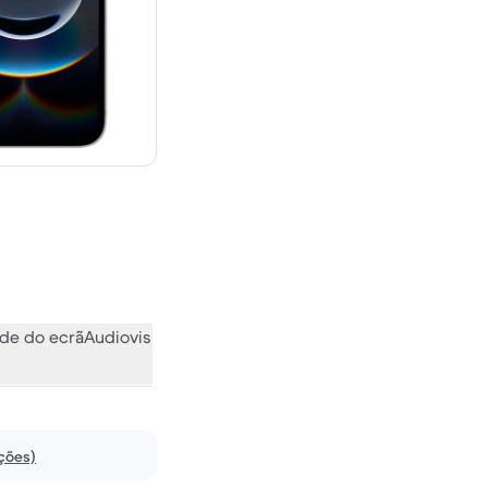
novo
de do ecrã
Audiovisual
Vários
O que a comunidade pensa
ações)