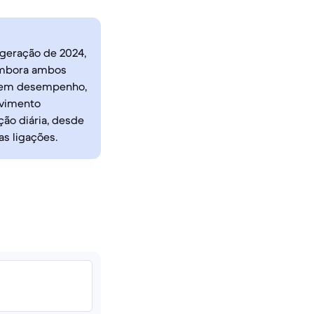
 geração de 2024,
Embora ambos
os em desempenho,
lvimento
ção diária, desde
as ligações.