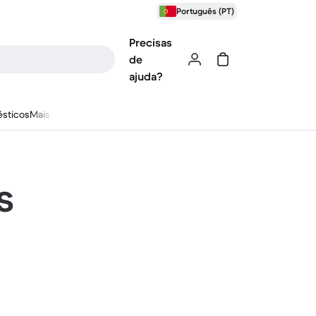
Português (PT)
Precisas
de
ajuda?
sticos
Mais
s