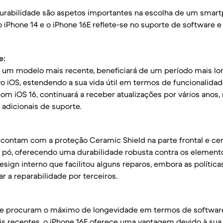
durabilidade são aspetos importantes na escolha de um smartp
o iPhone 14 e o iPhone 16E reflete-se no suporte de software e
e:
o um modelo mais recente, beneficiará de um período mais lo
o iOS, estendendo a sua vida útil em termos de funcionalida
com iOS 16, continuará a receber atualizações por vários anos,
 adicionais de suporte.
ontam com a proteção Ceramic Shield na parte frontal e cert
e pó, oferecendo uma durabilidade robusta contra os elemento
esign interno que facilitou alguns reparos, embora as polític
r a reparabilidade por terceiros.
que procuram o máximo de longevidade em termos de softwar
is recentes, o iPhone 16E oferece uma vantagem devido à sua