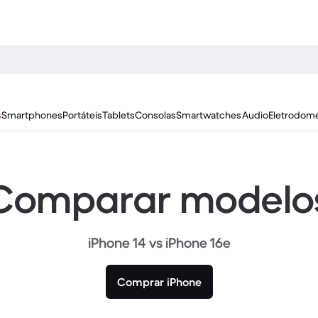
s
Smartphones
Portáteis
Tablets
Consolas
Smartwatches
Audio
Eletrodomé
Comparar modelo
iPhone 14 vs iPhone 16e
Comprar iPhone