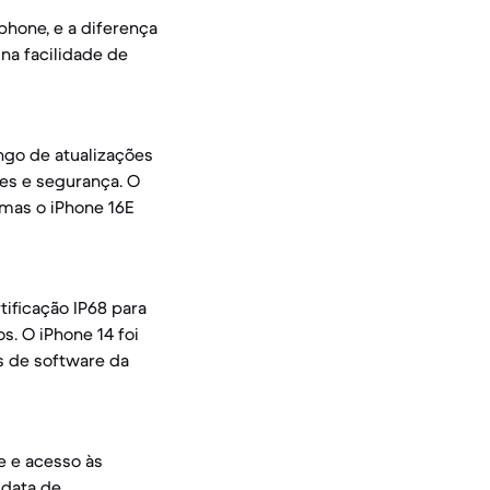
hone, e a diferença
 na facilidade de
ngo de atualizações
des e segurança. O
 mas o iPhone 16E
ificação IP68 para
s. O iPhone 14 foi
as de software da
e e acesso às
 data de