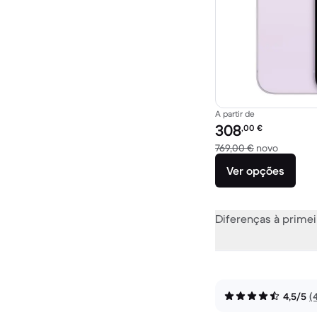
A partir de
Preço recondicionado:
308
,00
€
Versus 7
769,00 €
novo
Ver opções
Diferenças à primei
4,5/5
(