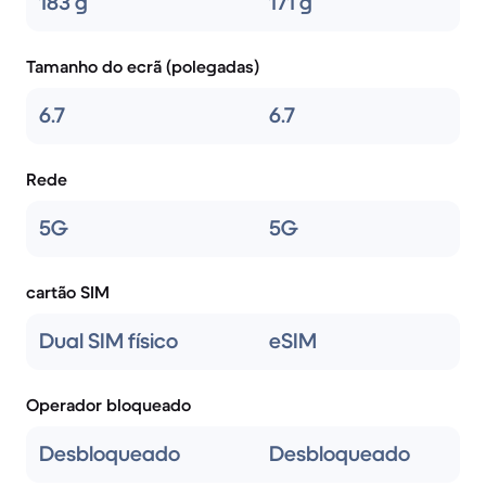
183 g
171 g
Tamanho do ecrã (polegadas)
6.7
6.7
Rede
5G
5G
cartão SIM
Dual SIM físico
eSIM
Operador bloqueado
Desbloqueado
Desbloqueado