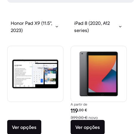
Honor Pad X9 (11.5",
iPad 8 (2020, A12
2023)
series)
A partir de
Preço recondicionado:
119
,00
€
Versus 399,00 € n
399,00 €
novo
Ver opções
Ver opções