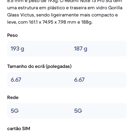
8.5 mm e peso de 193g. O Redmi Note 13 Pro 5G tem
uma estrutura em plástico e traseira em vidro Gorilla
Glass Victus, sendo ligeiramente mais compacto e
leve, com 161.1 x 74.95 x 7.98 mm e 188g.
Peso
193 g
187 g
Tamanho do ecrã (polegadas)
6.67
6.67
Rede
5G
5G
cartão SIM