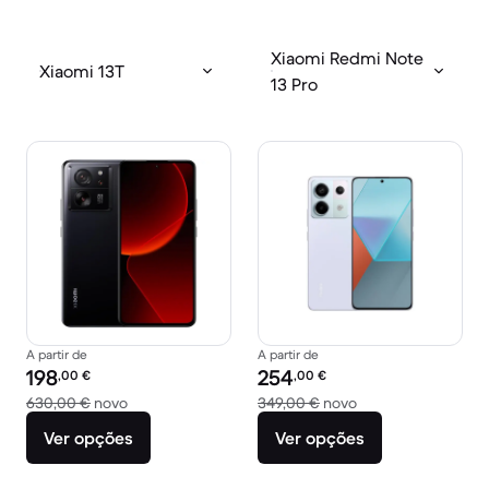
Xiaomi Redmi Note
Xiaomi 13T
13 Pro
A partir de
A partir de
Preço recondicionado:
Preço recondicionado:
198
254
,00
€
,00
€
Versus 630,00 € novo
Versus 349,00 € n
630,00 €
novo
349,00 €
novo
Ver opções
Ver opções