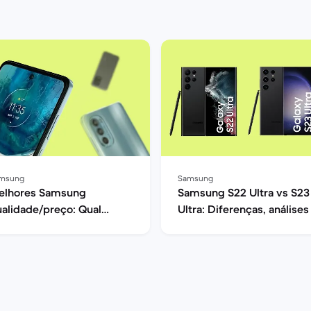
msung
Samsung
elhores Samsung
Samsung S22 Ultra vs S23
alidade/preço: Qual
Ultra: Diferenças, análises
elemóvel comprar em
opiniões
025?