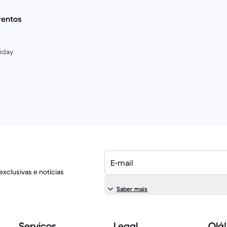
ventos
riday
E-mail
xclusivas e notícias
Saber mais
Serviços
Legal
Olá!