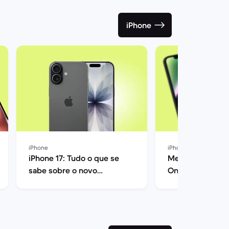
iPhone
iPhone
iPhone
iPhone 17: Tudo o que se
Melhores iPhone
sabe sobre o novo
Onde comprar?
smartphone da Apple