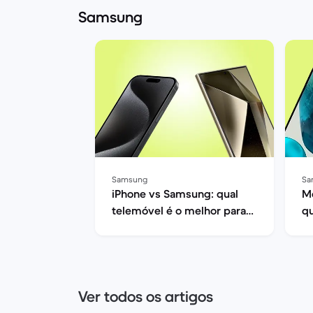
Samsung
Samsung
Sa
iPhone vs Samsung: qual
M
telemóvel é o melhor para
qu
ti?
t
2
Ver todos os artigos