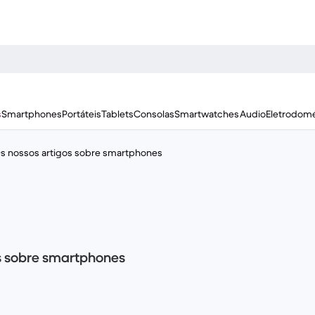
s
Smartphones
Portáteis
Tablets
Consolas
Smartwatches
Audio
Eletrodomé
s nossos artigos sobre smartphones
os sobre smartphones