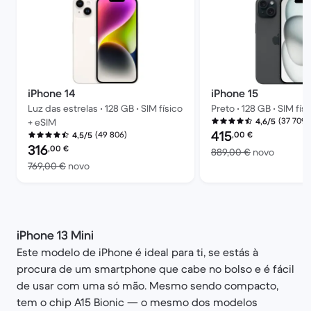
iPhone 14
iPhone 15
Luz das estrelas • 128 GB • SIM físico
Preto • 128 GB • SIM fís
(37 709)
+ eSIM
4,6/5
Preço recondicionado:
415
,00
€
(49 806)
4,5/5
Preço recondicionado:
316
,00
€
Versus 
889,00 €
novo
Versus 769,00 € novo
769,00 €
novo
iPhone 13 Mini
Este modelo de iPhone é ideal para ti, se estás à
procura de um smartphone que cabe no bolso e é fácil
de usar com uma só mão. Mesmo sendo compacto,
tem o chip A15 Bionic — o mesmo dos modelos