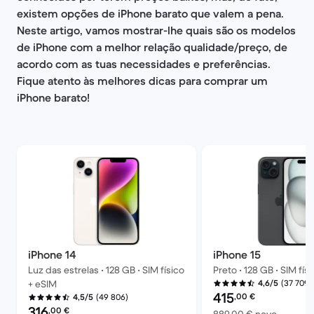
existem opções de iPhone barato que valem a pena.
Neste artigo, vamos mostrar-lhe quais são os modelos
de iPhone com a melhor relação qualidade/preço, de
acordo com as tuas necessidades e preferências.
Fique atento às melhores dicas para comprar um
iPhone barato!
iPhone 14
iPhone 15
Luz das estrelas • 128 GB • SIM físico
Preto • 128 GB • SIM fís
(37 709)
+ eSIM
4,6/5
Preço recondicionado:
415
,00
€
(49 806)
4,5/5
Preço recondicionado:
316
,00
€
Versus 