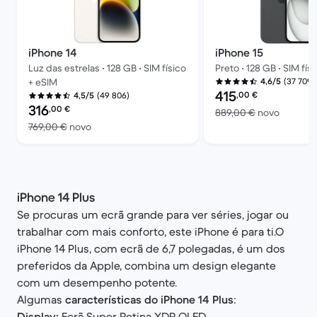
iPhone 14
iPhone 15
Luz das estrelas • 128 GB • SIM físico
Preto • 128 GB • SIM fís
(37 709)
+ eSIM
4,6/5
Preço recondicionado:
415
,00
€
(49 806)
4,5/5
Preço recondicionado:
316
,00
€
Versus 
889,00 €
novo
Versus 769,00 € novo
769,00 €
novo
iPhone 14 Plus
Se procuras um ecrã grande para ver séries, jogar ou
trabalhar com mais conforto, este iPhone é para ti.O
iPhone 14 Plus, com ecrã de 6,7 polegadas, é um dos
preferidos da Apple, combina um design elegante
com um desempenho potente.
Algumas
características do iPhone 14 Plus
:
Display:
Ecrã Super Retina XDR OLED