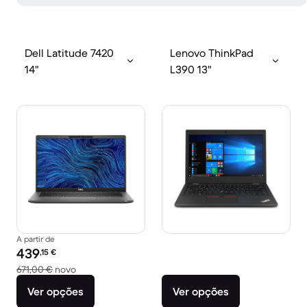
Dell Latitude 7420
Lenovo ThinkPad
14"
L390 13"
A partir de
Preço recondicionado:
439
,15
€
Versus 671,00 € novo
671,00 €
novo
Ver opções
Ver opções