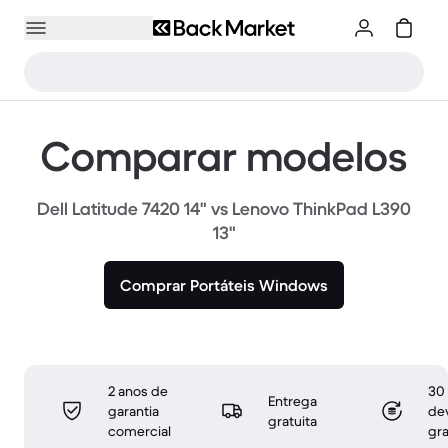
Comparar modelos
Dell Latitude 7420 14" vs Lenovo ThinkPad L390
13"
Comprar Portáteis Windows
2 anos de
30 
Entrega
garantia
de
gratuita
comercial
gra