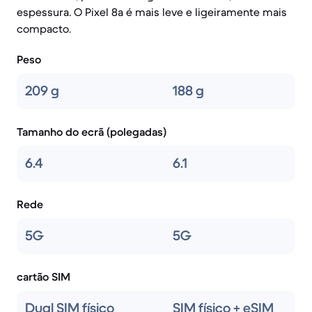
espessura. O Pixel 8a é mais leve e ligeiramente mais
compacto.
Peso
209 g
188 g
Tamanho do ecrã (polegadas)
6.4
6.1
Rede
5G
5G
cartão SIM
Dual SIM físico
SIM físico + eSIM