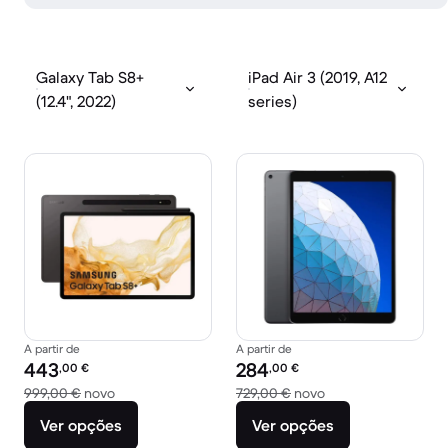
Galaxy Tab S8+
iPad Air 3 (2019, A12
(12.4", 2022)
series)
A partir de
A partir de
Preço recondicionado:
Preço recondicionado:
443
284
,00
€
,00
€
Versus 999,00 € novo
Versus 729,00 € no
999,00 €
novo
729,00 €
novo
Ver opções
Ver opções