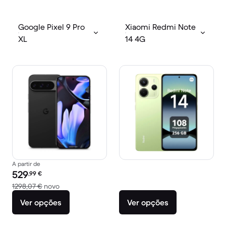
Google Pixel 9 Pro
Xiaomi Redmi Note
XL
14 4G
A partir de
Preço recondicionado:
529
,99
€
Versus 1298,07 € novo
1298,07 €
novo
Ver opções
Ver opções