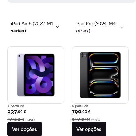
iPad Air 5 (2022, M1
iPad Pro (2024, M4
series)
series)
A partir de
A partir de
Preço recondicionado:
Preço recondicionado:
337
799
,00
€
,00
€
Versus 799,00 € novo
Versus 1229,00 € 
799,00 €
novo
1229,00 €
novo
Ver opções
Ver opções