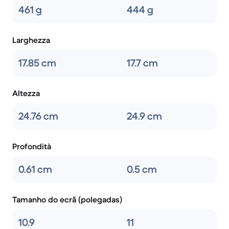
461 g
444 g
Larghezza
17.85 cm
17.7 cm
Altezza
24.76 cm
24.9 cm
Profondità
0.61 cm
0.5 cm
Tamanho do ecrã (polegadas)
10.9
11