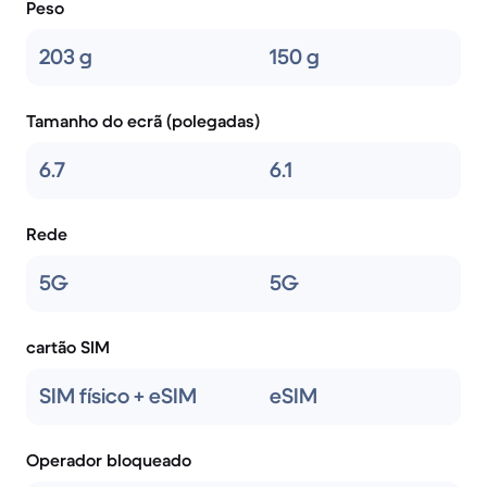
Peso
203 g
150 g
Tamanho do ecrã (polegadas)
6.7
6.1
Rede
5G
5G
cartão SIM
SIM físico + eSIM
eSIM
Operador bloqueado